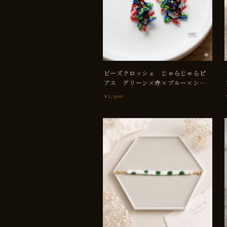
ビーズクロッシェ じゃらじゃらピ
アス グリーン×赤×ブルー×シル
バー
¥1,900