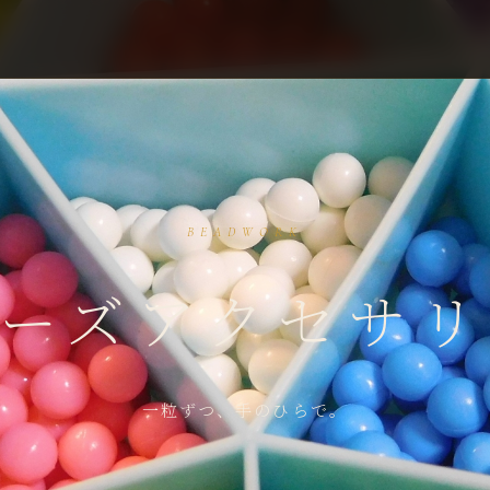
BEADWORK
ーズアクセサ
一粒ずつ、手のひらで。