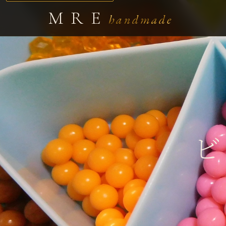
MRE
handmade
ビ