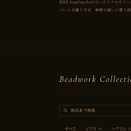
MRE handmadeのビーズアクセサ
パールを織り交ぜ、季節や装いに寄り添
Beadwork Collecti
すべて
ピアス
ヘアゴム
(8)
(