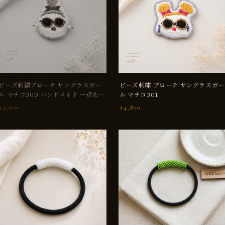
SOLD OUT
ビーズ刺繍ブローチ サングラスガー
ビーズ刺繍 ブローチ サングラスガー
ル マチコ300 ハンドメイド 一点もの
ル マチコ301
バッグ飾り
¥4,800
¥4,800