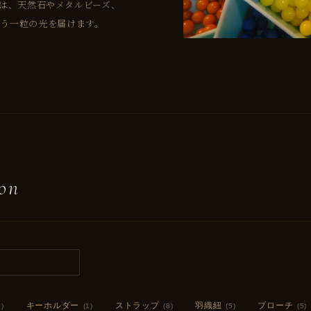
リーは、天然石やメタルビーズ、
う一粒の光を届けます。
on
キーホルダー
ストラップ
羽織紐
ブローチ
8)
(1)
(8)
(5)
(5)