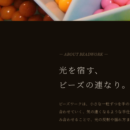
— ABOUT BEADWORK —
光を宿す、
ビーズの連なり
ビーズワークは、小さな一粒ずつを手の
合わせていく、気の遠くなるような手
み合わせることで、光の反射や揺れ方ま