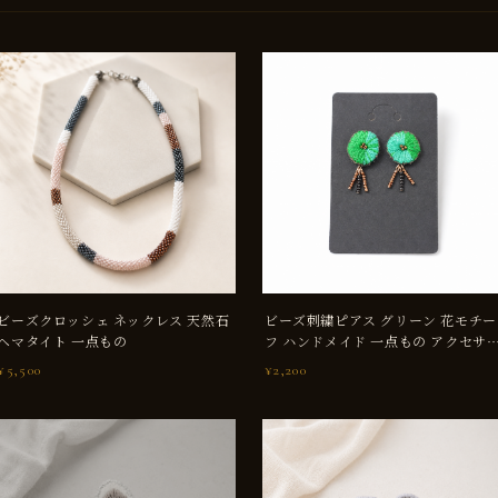
ビーズクロッシェ ネックレス 天然石
ビーズ刺繍ピアス グリーン 花モチー
ヘマタイト 一点もの
フ ハンドメイド 一点もの アクセサ
ー
¥5,500
¥2,200