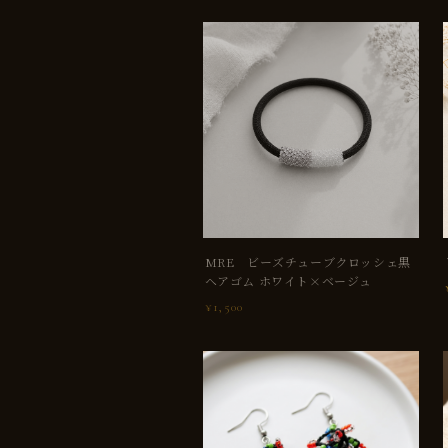
SOLD OUT
МRE ビーズチューブクロッシェ黒
ヘアゴム ホワイト×ベージュ
¥1,500