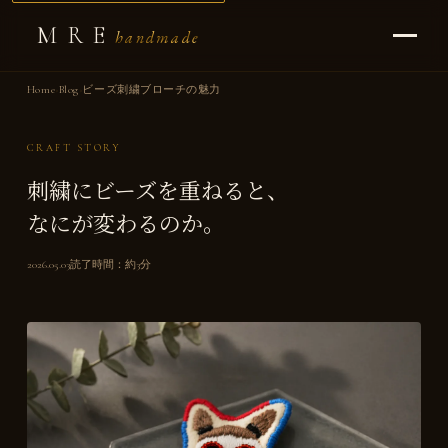
MRE
handmade
Home
›
Blog
›
ビーズ刺繍ブローチの魅力
CRAFT STORY
刺繍にビーズを重ねると、
なにが変わるのか。
2026.05.03
読了時間：約3分